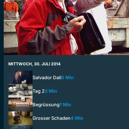
MITTWOCH, 30. JULI 2014
Salvador Dali
5 Min
Tag 2
3 Min
Begrüssung
1 Min
Grosser Schaden
4 Min