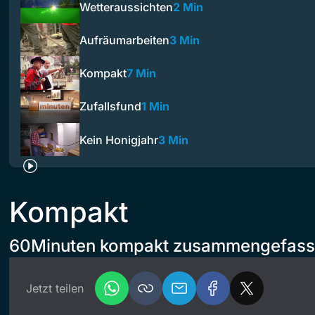
Wetteraussichten
2 Min
Aufräumarbeiten
3 Min
Kompakt
7 Min
Zufallsfund
1 Min
Kein Honigjahr
3 Min
Kompakt
60Minuten kompakt zusammengefass
Jetzt teilen