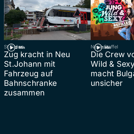
St.Gallen
Neue Staffel
2 Min
1 Min
Zug kracht in Neu
Die Crew v
St.Johann mit
Wild & Sexy
Fahrzeug auf
macht Bulg
Bahnschranke
unsicher
zusammen