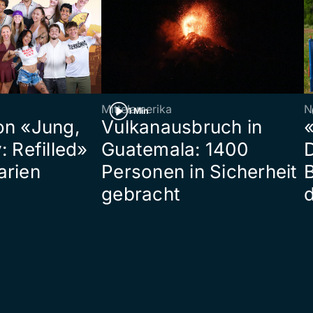
Mittelamerika
N
1 Min
on «Jung,
Vulkanausbruch in
«
: Refilled»
Guatemala: 1400
arien
Personen in Sicherheit
gebracht