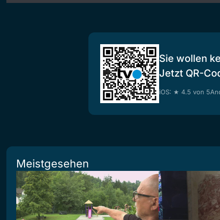
Sie wollen k
Jetzt QR-Co
iOS: ★ 4.5 von 5
And
Meistgesehen