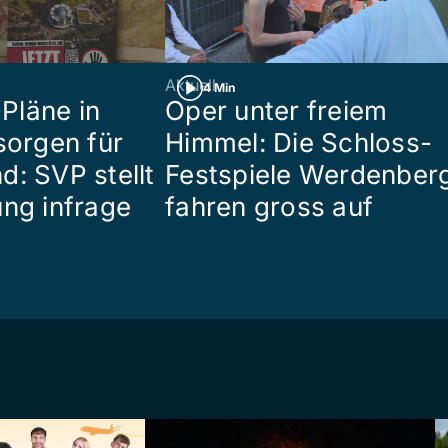
Aktuell
4 Min
Pläne in
Oper unter freiem
sorgen für
Himmel: Die Schloss-
d: SVP stellt
Festspiele Werdenber
ung infrage
fahren gross auf