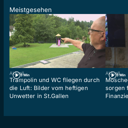
Meistgesehen
Aktuell
Aktuell
3 Min
3 Min
Trampolin und WC fliegen durch
Moschee
die Luft: Bilder vom heftigen
sorgen 
Unwetter in St.Gallen
Finanzi