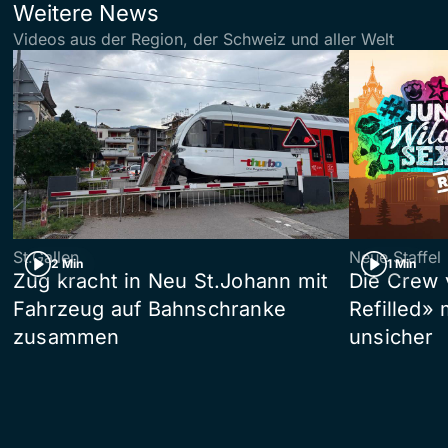
Weitere News
Videos aus der Region, der Schweiz und aller Welt
St.Gallen
Neue Staffel
2 Min
1 Min
Zug kracht in Neu St.Johann mit
Die Crew 
Fahrzeug auf Bahnschranke
Refilled»
zusammen
unsicher