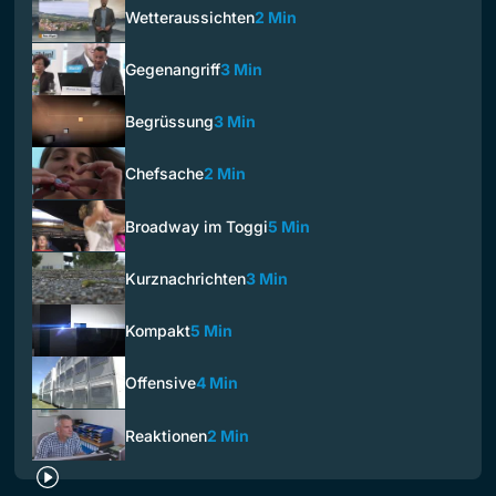
Wetteraussichten
2 Min
Gegenangriff
3 Min
Begrüssung
3 Min
Chefsache
2 Min
Broadway im Toggi
5 Min
Kurznachrichten
3 Min
Kompakt
5 Min
Offensive
4 Min
Reaktionen
2 Min