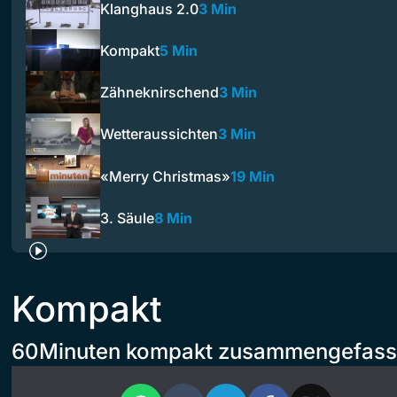
Klanghaus 2.0
3 Min
Kompakt
5 Min
Zähneknirschend
3 Min
Wetteraussichten
3 Min
«Merry Christmas»
19 Min
3. Säule
8 Min
Kompakt
60Minuten kompakt zusammengefass