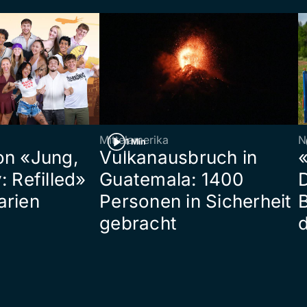
Mittelamerika
N
1 Min
on «Jung,
Vulkanausbruch in
«
: Refilled»
Guatemala: 1400
arien
Personen in Sicherheit
gebracht