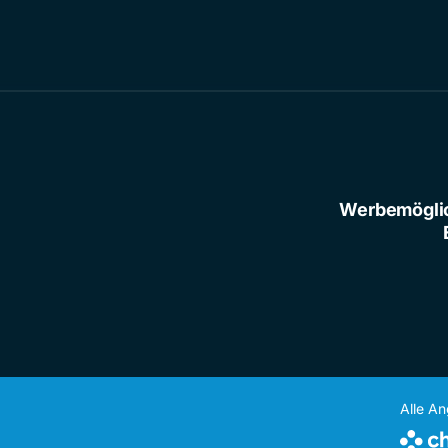
Werbemögli
Alle A