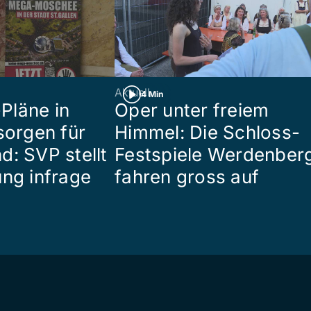
Aktuell
4 Min
Pläne in
Oper unter freiem
sorgen für
Himmel: Die Schloss-
d: SVP stellt
Festspiele Werdenber
ung infrage
fahren gross auf