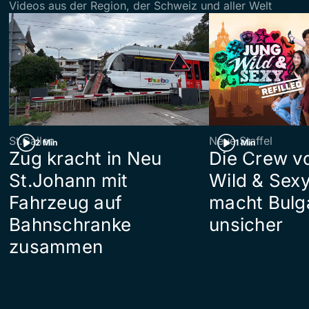
Videos aus der Region, der Schweiz und aller Welt
St.Gallen
Neue Staffel
2 Min
1 Min
Zug kracht in Neu
Die Crew v
St.Johann mit
Wild & Sexy
Fahrzeug auf
macht Bulg
Bahnschranke
unsicher
zusammen