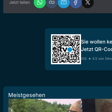
Jetzt teilen
Sie wollen k
Jetzt QR-Co
iOS: ★ 4.5 von 5
And
Meistgesehen