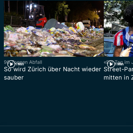
90 Tonnen Abfall
«Ein Tag im 
1 Min
1 Min
So wird Zürich über Nacht wieder
Street-P
sauber
mitten in 