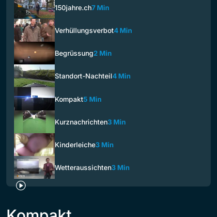
150jahre.ch
7 Min
Verhüllungsverbot
4 Min
Begrüssung
2 Min
Standort-Nachteil
4 Min
Kompakt
5 Min
Kurznachrichten
3 Min
Kinderleiche
3 Min
Wetteraussichten
3 Min
Kompakt