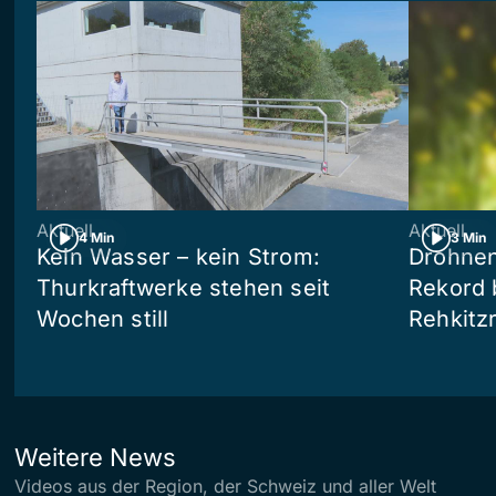
Aktuell
Aktuell
4 Min
3 Min
Kein Wasser – kein Strom:
Drohnen
Thurkraftwerke stehen seit
Rekord 
Wochen still
Rehkitz
Weitere News
Videos aus der Region, der Schweiz und aller Welt