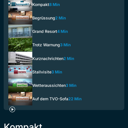
Kompakt
8 Min
Begrüssung
2 Min
Grand Resort
4 Min
Trotz Warnung
3 Min
Kurznachrichten
2 Min
Stallvisite
3 Min
Wetteraussichten
3 Min
Auf dem TVO-Sofa
22 Min
Kompakt