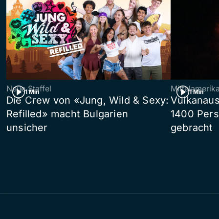
Neue Staffel
Mittelamerik
1 Min
1 Min
Die Crew von «Jung, Wild & Sexy:
Vulkanaus
Refilled» macht Bulgarien
1400 Pers
unsicher
gebracht