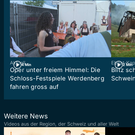
Aktuell
Ebnat-Kap
4 Min
2 Min
Oper unter freiem Himmel: Die
Blitz sc
Schloss-Festspiele Werdenberg
Schwein
fahren gross auf
Weitere News
Videos aus der Region, der Schweiz und aller Welt