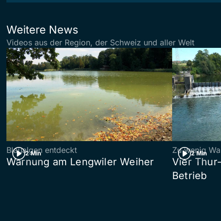
Weitere News
Videos aus der Region, der Schweiz und aller Welt
Blaualgen entdeckt
Zu wenig Wa
2 Min
2 Min
Warnung am Lengwiler Weiher
Vier Thur
Betrieb