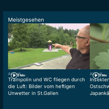
Meistgesehen
Aktuell
Aktuell
3 Min
3 Min
Trampolin und WC fliegen durch
Insekte
die Luft: Bilder vom heftigen
Ostschw
Unwetter in St.Gallen
Japankä