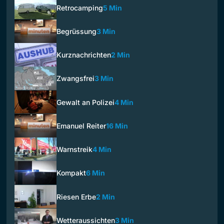
Retrocamping
5 Min
Begrüssung
3 Min
Kurznachrichten
2 Min
Zwangsfrei
3 Min
Gewalt an Polizei
4 Min
Emanuel Reiter
16 Min
Warnstreik
4 Min
Kompakt
6 Min
Riesen Erbe
2 Min
Wetteraussichten
3 Min