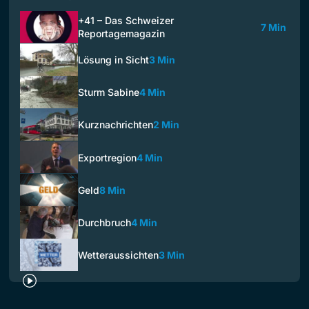
+41 – Das Schweizer
7 Min
Reportagemagazin
Lösung in Sicht
3 Min
Sturm Sabine
4 Min
Kurznachrichten
2 Min
Exportregion
4 Min
Geld
8 Min
Durchbruch
4 Min
Wetteraussichten
3 Min