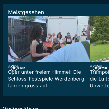
Meistgesehen
Aktuell
Aktuell
4 Min
3 Min
Oper unter freiem Himmel: Die
Trampol
Schloss-Festspiele Werdenberg
die Luft
fahren gross auf
Unwetter