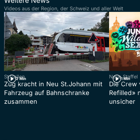
Weitere News
Videos aus der Region, der Schweiz und aller Welt
St.Gallen
Neue Staffel
2 Min
1 Min
Zug kracht in Neu St.Johann mit
Die Crew 
Fahrzeug auf Bahnschranke
Refilled»
zusammen
unsicher