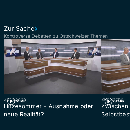
Zur Sache
Kontroverse Debatten zu Ostschweizer Themen
Zur Sache
Zur Sache
24 Min
23 Min
Hitzesommer – Ausnahme oder
Zwischen
neue Realität?
Selbstbe