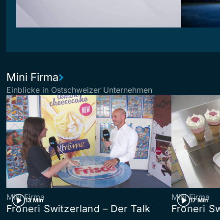
Mini Firma
Einblicke in Ostschweizer Unternehmen
Mini Firma
Mini Firma
13 Min
17 Min
Froneri Switzerland – Der Talk
Froneri S