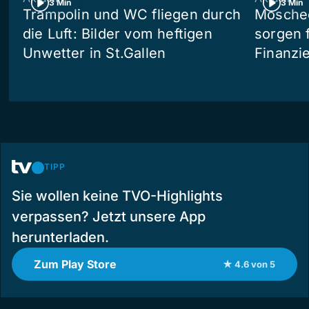
3 Min
3 Min
Trampolin und WC fliegen durch
Moschee
die Luft: Bilder vom heftigen
sorgen 
Unwetter in St.Gallen
Finanzi
TIPP
Sie wollen keine TVO-Highlights
verpassen? Jetzt unsere App
herunterladen.
Zum Play Store
★ 4.6 von 5