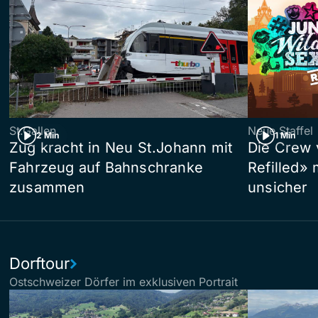
St.Gallen
Neue Staffel
2 Min
1 Min
Zug kracht in Neu St.Johann mit
Die Crew 
Fahrzeug auf Bahnschranke
Refilled»
zusammen
unsicher
Dorftour
Ostschweizer Dörfer im exklusiven Portrait