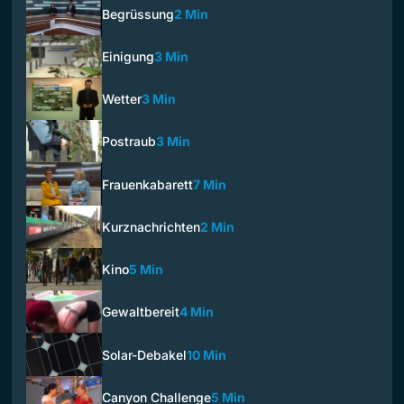
Begrüssung
2 Min
Einigung
3 Min
Wetter
3 Min
Postraub
3 Min
Frauenkabarett
7 Min
Kurznachrichten
2 Min
Kino
5 Min
Gewaltbereit
4 Min
Solar-Debakel
10 Min
Canyon Challenge
5 Min